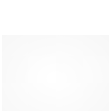
Título
A humanidade e o poder digital: impactos da IA sobre
nosso futuro
Autor
Eduardo Felipe Matias
Editora
Senac São Paulo
Ano