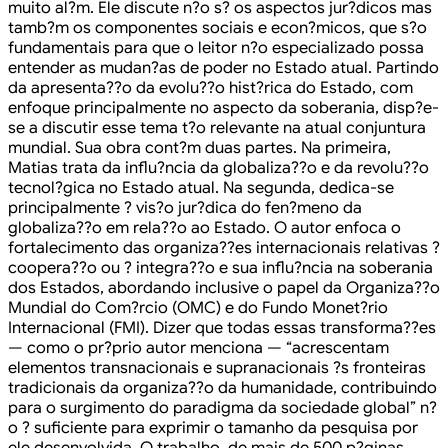
muito al?m. Ele discute n?o s? os aspectos jur?dicos mas
tamb?m os componentes sociais e econ?micos, que s?o
fundamentais para que o leitor n?o especializado possa
entender as mudan?as de poder no Estado atual. Partindo
da apresenta??o da evolu??o hist?rica do Estado, com
enfoque principalmente no aspecto da soberania, disp?e-
se a discutir esse tema t?o relevante na atual conjuntura
mundial. Sua obra cont?m duas partes. Na primeira,
Matias trata da influ?ncia da globaliza??o e da revolu??o
tecnol?gica no Estado atual. Na segunda, dedica-se
principalmente ? vis?o jur?dica do fen?meno da
globaliza??o em rela??o ao Estado. O autor enfoca o
fortalecimento das organiza??es internacionais relativas ?
coopera??o ou ? integra??o e sua influ?ncia na soberania
dos Estados, abordando inclusive o papel da Organiza??o
Mundial do Com?rcio (OMC) e do Fundo Monet?rio
Internacional (FMI). Dizer que todas essas transforma??es
— como o pr?prio autor menciona — “acrescentam
elementos transnacionais e supranacionais ?s fronteiras
tradicionais da organiza??o da humanidade, contribuindo
para o surgimento do paradigma da sociedade global” n?
o ? suficiente para exprimir o tamanho da pesquisa por
ele desenvolvida. O trabalho, de mais de 500 p?ginas,