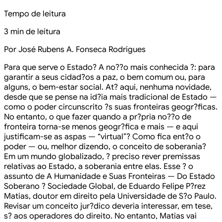
Tempo de leitura
3 min de leitura
Por José Rubens A. Fonseca Rodrigues
Para que serve o Estado? A no??o mais conhecida ?: para
garantir a seus cidad?os a paz, o bem comum ou, para
alguns, o bem-estar social. At? aqui, nenhuma novidade,
desde que se pense na id?ia mais tradicional de Estado —
como o poder circunscrito ?s suas fronteiras geogr?ficas.
No entanto, o que fazer quando a pr?pria no??o de
fronteira torna-se menos geogr?fica e mais — e aqui
justificam-se as aspas — “virtual”? Como fica ent?o o
poder — ou, melhor dizendo, o conceito de soberania?
Em um mundo globalizado, ? preciso rever premissas
relativas ao Estado, a soberania entre elas. Esse ? o
assunto de A Humanidade e Suas Fronteiras — Do Estado
Soberano ? Sociedade Global, de Eduardo Felipe P?rez
Matias, doutor em direito pela Universidade de S?o Paulo.
Revisar um conceito jur?dico deveria interessar, em tese,
s? aos operadores do direito. No entanto, Matias vai