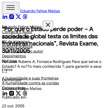
Eduardo Felipe Matias
Eduardo Felipe Matias
“Por que o Estado perde poder – A
Conheça o Autor
sociedade global testa os limites das
Adquira seu livro
Kit de imprensa
fronteiras nacionais”, Revista Exame,
Amostra gratuita
30/11/2005
Outros títulos do autor
Depoimentos
Notícias
Por José Rubens A. Fonseca Rodrigues Para que serve o
Estado? A no??o mais conhecida ?: para garantir a seus
Livros
[…]
A humanidade e suas fronteiras
Escrito por
A humanidade contra as cordas
Outras obras
Eduardo Felipe Matias
Publicado em
22 out. 2005