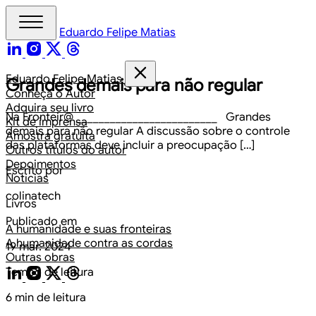
Eduardo Felipe Matias
Eduardo Felipe Matias
Grandes demais para não regular
Conheça o Autor
Adquira seu livro
Na Fronteir@ _________________________ Grandes
Kit de imprensa
demais para não regular A discussão sobre o controle
Amostra gratuita
das plataformas deve incluir a preocupação […]
Outros títulos do autor
Depoimentos
Escrito por
Notícias
colinatech
Livros
Publicado em
A humanidade e suas fronteiras
A humanidade contra as cordas
19 mar. 2024
Outras obras
Tempo de leitura
6 min de leitura