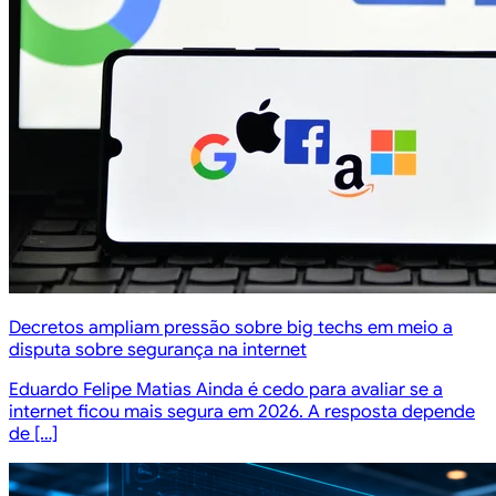
Decretos ampliam pressão sobre big techs em meio a
disputa sobre segurança na internet
Eduardo Felipe Matias Ainda é cedo para avaliar se a
internet ficou mais segura em 2026. A resposta depende
de […]