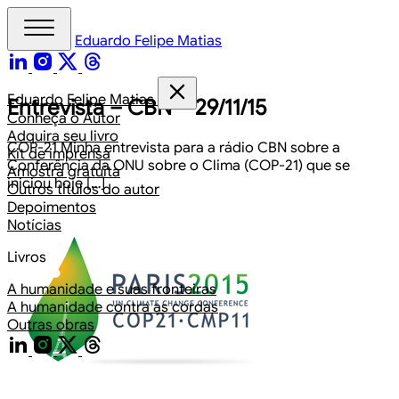
Eduardo Felipe Matias
Eduardo Felipe Matias
Entrevista – CBN – 29/11/15
Conheça o Autor
Adquira seu livro
COP-21 Minha entrevista para a rádio CBN sobre a
Kit de imprensa
Conferência da ONU sobre o Clima (COP-21) que se
Amostra gratuita
iniciou hoje […]
Outros títulos do autor
Depoimentos
Notícias
Livros
A humanidade e suas fronteiras
A humanidade contra as cordas
Outras obras