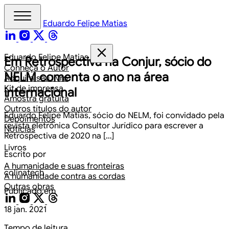
Eduardo Felipe Matias
Eduardo Felipe Matias
Em Retrospectiva na Conjur, sócio do
Conheça o Autor
NELM comenta o ano na área
Adquira seu livro
Kit de imprensa
internacional
Amostra gratuita
Outros títulos do autor
Eduardo Felipe Matias, sócio do NELM, foi convidado pela
Depoimentos
revista eletrônica Consultor Jurídico para escrever a
Notícias
Retrospectiva de 2020 na […]
Livros
Escrito por
A humanidade e suas fronteiras
colinatech
A humanidade contra as cordas
Outras obras
Publicado em
18 jan. 2021
Tempo de leitura