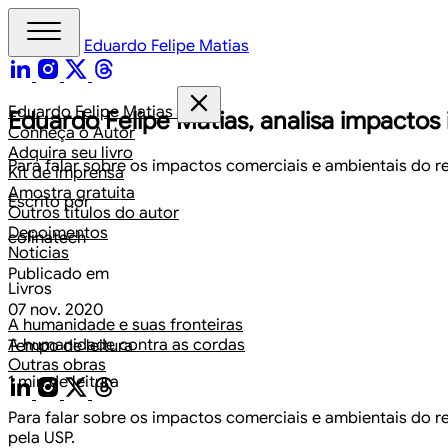
Eduardo Felipe Matias
Eduardo Felipe Matias
Eduardo Felipe Matias, analisa impactos
Conheça o Autor
Adquira seu livro
Para falar sobre os impactos comerciais e ambientais do 
Kit de imprensa
Amostra gratuita
Escrito por
Outros títulos do autor
Depoimentos
colinatech
Notícias
Publicado em
Livros
07 nov. 2020
A humanidade e suas fronteiras
A humanidade contra as cordas
Tempo de leitura
Outras obras
1 min de leitura
Para falar sobre os impactos comerciais e ambientais do 
pela USP.