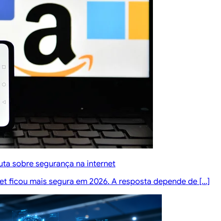
ta sobre segurança na internet
rnet ficou mais segura em 2026. A resposta depende de […]