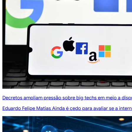
Decretos ampliam pressão sobre big techs em meio a dispu
Eduardo Felipe Matias Ainda é cedo para avaliar se a inte