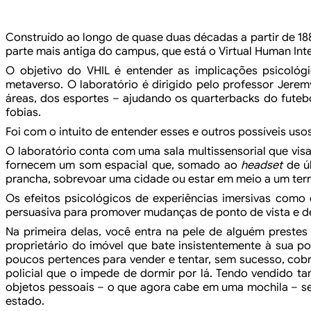
Construído ao longo de quase duas
décadas a partir de 18
parte mais antiga
do campus, que está o Virtual Human Inte
O objetivo do VHIL é entender as implicações
psicológi
metaverso. O laboratório é dirigido pelo
professor Jeremy
áreas, dos esportes –
ajudando os quarterbacks do futeb
fobias.
Foi com o intuito de entender esses e
outros possíveis usos
O laboratório conta com uma sala
multissensorial que vis
fornecem um som
espacial que, somado ao
headset
de úl
prancha, sobrevoar uma cidade ou estar em meio a um ter
Os efeitos psicológicos de
experiências imersivas como
persuasiva
para promover mudanças de ponto de vista e d
Na primeira delas, você entra na pele
de alguém prestes a
proprietário do imóvel que
bate insistentemente à sua po
poucos pertences
para vender e tentar, sem sucesso, cobr
policial
que o impede de dormir por lá. Tendo vendido t
objetos pessoais – o que agora cabe em uma mochila – se
estado.