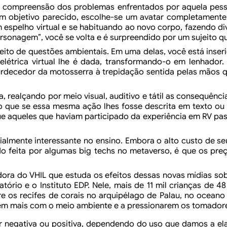
 compreensão dos problemas enfrentados por aquela pes
 objetivo parecido, escolhe-se um avatar completamente
espelho virtual e se habituando ao novo
corpo, fazendo d
rsonagem”, você se volta e é
surpreendido por um sujeito qu
eito de questões ambientais. Em uma delas, você está inse
létrica virtual lhe é dada, transformando-o em
lenhador. 
rdecedor da motosserra à trepidação
sentida pelas mãos q
, realçando por meio visual, auditivo e tátil as
consequência
 que se essa mesma ação lhes fosse descrita
em texto ou 
ue aqueles que haviam participado da
experiência em RV pa
ialmente interessante no ensino. Embora o alto custo de se
 feita por algumas big techs no metaverso,
é que os preç
ora do VHIL que estuda os efeitos dessas novas mídias so
atório e o Instituto EDP. Nele, mais de 11 mil crianças de 
re
os recifes de corais no arquipélago de Palau, no oceano 
em mais com o meio ambiente e a pressionarem os tomador
r
negativa ou positiva, dependendo do uso que damos a el