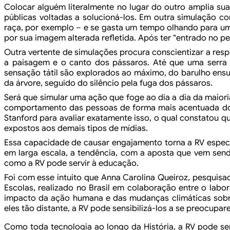
Colocar alguém literalmente no lugar
do outro amplia sua
públicas voltadas a solucioná-los.
Em outra simulação com
raça, por exemplo – e
se gasta um tempo olhando para um 
por sua
imagem alterada refletida. Após ter “entrado no pe
Outra vertente de simulações procura conscientizar
a resp
a paisagem e o canto dos
pássaros. Até que uma serra e
sensação tátil
são explorados ao máximo, do barulho ensu
da
árvore, seguido do silêncio pela fuga dos pássaros.
Será que simular uma ação que foge ao
dia a dia da maioria
comportamento
das pessoas de forma mais acentuada do
Stanford para
avaliar exatamente isso, o qual constatou q
expostos aos demais tipos de mídias.
Essa capacidade de causar engajamento
torna a RV espec
em larga escala, a
tendência, com a aposta que vem sendo
como a RV
pode servir à educação.
Foi com esse intuito que Anna Carolina
Queiroz, pesquisad
Escolas, realizado no Brasil em colaboração entre
o labor
impacto da ação humana e das mudanças climáticas sob
eles tão distante, a RV pode sensibilizá-los
a se preocupar
Como toda tecnologia ao longo da História, a RV pode se