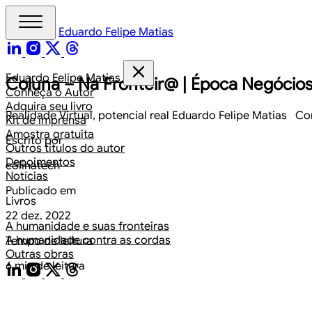
Eduardo Felipe Matias
Eduardo Felipe Matias
Coluna – Na Fronteir@ | Época Negócios |
Conheça o Autor
Adquira seu livro
Realidade Virtual, potencial real Eduardo Felipe Matias Co
Kit de imprensa
Amostra gratuita
Escrito por
Outros títulos do autor
Depoimentos
colinatech
Notícias
Publicado em
Livros
22 dez. 2022
A humanidade e suas fronteiras
A humanidade contra as cordas
Tempo de leitura
Outras obras
6 min de leitura