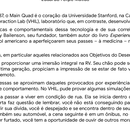
87, o Main Quad é o coração da Universidade Stanford, na
Ca
raction Lab (VHIL), laboratório que, em
contraste, desenvolve
cas e comportamentais dessa tecnologia e de sua correl
 Bailenson, seu fundador, também autor do livro
Experien
ol americano a aperfeiçoarem seus passes – à
medicina – n
, em particular aqueles relacionados aos Objetivos do
Desen
a proporcionar uma imersão integral na RV. Seu chão pode
s
tima geração, propiciam a impressão
de se estar de fato
remoto.
 essas se aproximam daqueles provocados por
experiência
e comportamento. No VHIL, pude provar
algumas simulações
 passar a viver em condição de rua. Ela se inicia dentro
rta faz questão de lembrar, você não está conseguindo
pag
ir sua dívida, você é despejado e se encontra
dentro de seu
ambém seu automóvel, a cena
seguinte é em um ônibus, no 
r furtado, você tem
a oportunidade de ouvir de outros mora