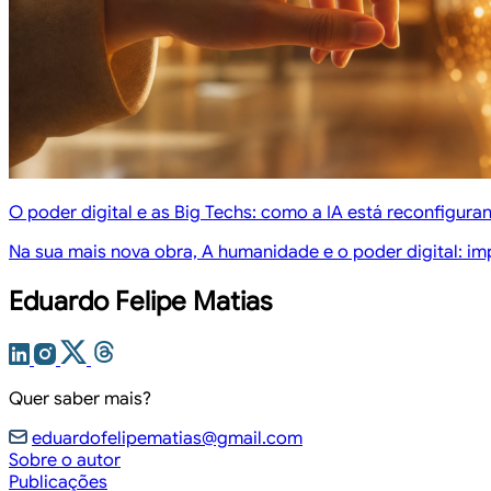
O poder digital e as Big Techs: como a IA está reconfigura
Na sua mais nova obra, A humanidade e o poder digital: im
Eduardo Felipe Matias
Quer saber mais?
eduardofelipematias@gmail.com
Sobre o autor
Publicações