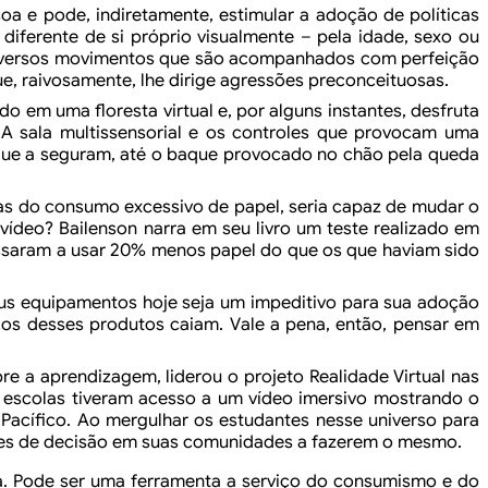
soa e
pode, indiretamente, estimular a adoção de políticas
diferente de si próprio visualmente – pela idade, sexo ou
iversos movimentos que são acompanhados com perfeição
e, raivosamente, lhe dirige agressões
preconceituosas.
rido em uma
floresta virtual e, por alguns instantes, desfruta
A sala multissensorial e os controles que provocam uma
ue a seguram, até o baque provocado no chão pela queda
s do consumo excessivo de papel, seria capaz de mudar o
vídeo? Bailenson narra em seu livro um teste realizado em
ssaram a usar 20% menos papel do que os que haviam sido
us
equipamentos hoje seja um impeditivo para sua adoção
os desses produtos caiam. Vale a pena, então, pensar em
bre a
aprendizagem, liderou o
projeto Realidade Virtual nas
48 escolas tiveram acesso a um
vídeo imersivo mostrando o
Pacífico. Ao
mergulhar os estudantes nesse universo para
es de
decisão em suas comunidades a fazerem o mesmo.
a. Pode ser uma ferramenta
a serviço do consumismo e do