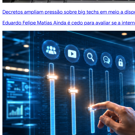
Decretos ampliam pressão sobre big techs em meio a dispu
Eduardo Felipe Matias Ainda é cedo para avaliar se a inte