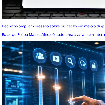
Decretos ampliam pressão sobre big techs em meio a dispu
Eduardo Felipe Matias Ainda é cedo para avaliar se a inte