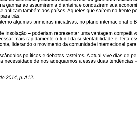
 a ganhar
ao assumirem a dianteira e conduzirem sua econom
se aplicam também aos países.
Aqueles que saírem na frente po
para trás.
nterno algumas
primeiras iniciativas, no plano internacional o B
de
insolação – poderiam representar uma vantagem competiti
essar mais rapidamente o funil da sustentabilidade e, feita
ess
ponta, liderando o movimento da
comunidade internacional para, 
cândalos políticos e debates rasteiros. A
atual vive dias de p
 a necessidade de nos
adequarmos a essas duas tendências – 
de 2014, p. A12.