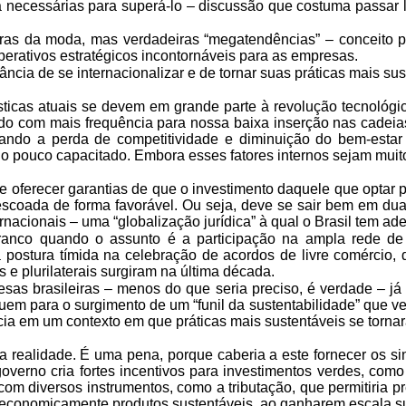
na necessárias para
superá-lo – discussão que costuma passar 
vras da moda,
mas verdadeiras “megatendências” – conceito 
erativos estratégicos incontornáveis para as empresas.
ância de se
internacionalizar e de tornar suas práticas mais s
ticas atuais
se devem em grande parte à revolução tecnológica
do com mais frequência para nossa baixa inserção nas cadeia
ando a perda de competitividade e diminuição do
bem-estar 
ano pouco capacitado. Embora
esses fatores internos sejam muit
e oferecer
garantias de que o investimento daquele que optar p
scoada de forma favorável. Ou seja, deve se sair bem
em duas
ernacionais – uma
“globalização jurídica” à qual o Brasil tem ade
ranco quando o
assunto é a participação na ampla rede d
postura tímida na celebração de acordos de livre
comércio, d
 e plurilaterais surgiram na
última década.
sas brasileiras
– menos do que seria preciso, é verdade – já
uem para o surgimento de um “funil da sustentabilidade” que
ve
ncia em um contexto em que
práticas mais sustentáveis se tornar
a realidade.
É uma pena, porque caberia a este fornecer os sina
overno cria fortes incentivos para investimentos verdes, como
com diversos instrumentos,
como a tributação, que permitiria pr
r economicamente produtos sustentáveis, ao ganharem escala su