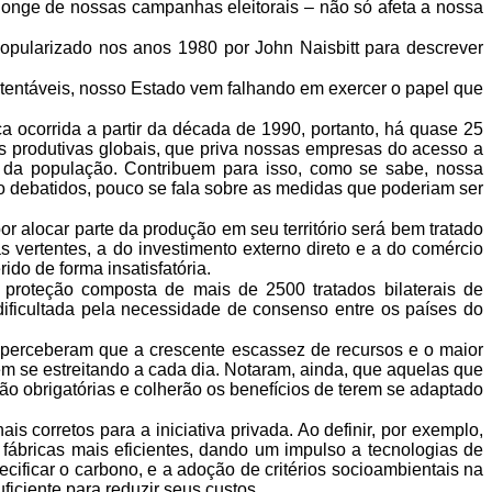
longe de nossas campanhas eleitorais –
não só afeta a nossa
popularizado nos anos 1980 por John
Naisbitt para descrever
ustentáveis, nosso Estado vem
falhando em exercer o papel que
 ocorrida a partir da década de
1990, portanto, há quase 25
s produtivas
globais, que priva nossas empresas do acesso a
da população. Contribuem para isso, como se sabe, nossa
o debatidos, pouco se fala sobre as medidas
que poderiam ser
or alocar parte da produção
em seu território será bem tratado
 vertentes, a do investimento externo direto e a do comércio
rido de forma insatisfatória.
e proteção composta de mais de 2500
tratados bilaterais de
ificultada pela necessidade de consenso entre os países do
 perceberam que a crescente
escassez de recursos e o maior
m se estreitando a cada dia. Notaram, ainda, que aquelas que
ão obrigatórias e colherão os benefícios de
terem se adaptado
is corretos para a iniciativa
privada. Ao definir, por exemplo,
fábricas mais eficientes, dando um impulso a tecnologias de
ecificar o carbono, e a adoção de critérios
socioambientais na
ficiente
para reduzir seus custos.