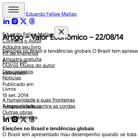
Eduardo Felipe Matias
Eduardo Felipe Matias
Artigo – Valor Econômico – 22/08/14
Conheça o Autor
Adquira seu livro
Eleições no Brasil e tendências globais O Brasil tem apr
Kit de imprensa
Amostra gratuita
Escrito por
Outros títulos do autor
Depoimentos
colinatech
Notícias
Publicado em
Livros
15 set. 2014
A humanidade e suas fronteiras
A humanidade contra as cordas
Tempo de leitura
Outras obras
5 min de leitura
Eleições no Brasil e tendências
globais
O Brasil tem apresentado mau
desempenho quando se trata 