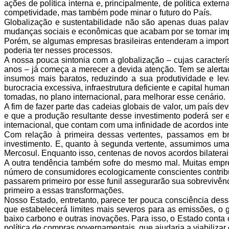
ações de
política interna e, principalmente, de política exter
competividade, mas também pode minar o futuro do País.
Globalização e sustentabilidade não são apenas duas pala
mudanças sociais e econômicas que acabam por se tornar
imp
Porém, se algumas empresas brasileiras entenderam a import
poderia ter nesses processos.
A nossa pouca sintonia com a globalização – cujas caracterís
anos – já começa a merecer a devida atenção. Tem se
alerta
insumos mais baratos, reduzindo
a sua produtividade e lev
burocracia
excessiva, infraestrutura deficiente e capital hum
tomadas, no plano internacional, para melhorar esse cenário.
A fim de fazer parte das cadeias globais de valor, um país dev
e que a produção resultante desse
investimento poderá ser e
internacional, que contam com uma infinidade de acordos int
Com relação à primeira dessas vertentes, passamos em b
investimento. E, quanto à segunda
vertente, assumimos uma 
Mercosul.
Enquanto isso, centenas de novos acordos bilaterais
A outra tendência também sofre do mesmo mal. Muitas empre
número de consumidores ecologicamente
conscientes contrib
passarem
primeiro por esse funil assegurarão sua sobrevivê
primeiro a essas transformações.
Nosso Estado, entretanto, parece ter pouca consciência dess
que estabelecerá limites mais severos para as
emissões, o g
baixo carbono
e outras inovações. Para isso, o Estado conta 
política de compras governamentais, que ajudaria a
viabiliza