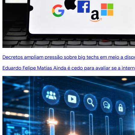
Decretos ampliam pressão sobre big techs em meio a dispu
Eduardo Felipe Matias Ainda é cedo para avaliar se a inte