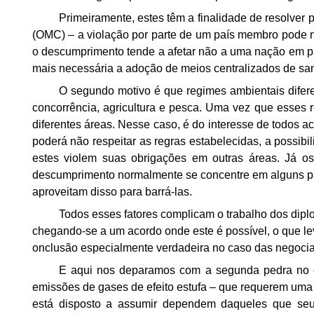
Primeiramente,
estes têm a finalidade de resolver 
(OMC) – a violação por parte de um país membro pode 
o descumprimento tende a afetar não a uma nação
em pa
mais necessária a
adoção de meios centralizados de sa
O
segundo motivo é que regimes ambientais difer
concorrência, agricultura e pesca. Uma vez que esses 
diferentes áreas. Nesse caso, é do
interesse de todos a
poderá não respeitar
as regras estabelecidas, a possibil
estes violem suas obrigações em outras áreas. Já o
descumprimento normalmente se concentre em alguns p
aproveitam disso para barrá-las.
Todos esses fatores complicam
o trabalho dos dipl
chegando-se a um acordo
onde este é possível, o que 
onclusão especialmente verdadeira no caso das negoci
E aqui
nos deparamos com a segunda pedra no ca
emissões de gases de efeito estufa – que requerem um
está disposto a assumir dependem daqueles que seu