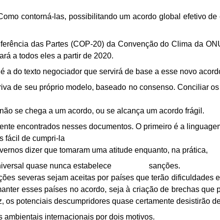
Como contorná-las, possibilitando um acordo global efetivo
de 
ferência das Partes (COP-20) da Convenção do Clima da ON
rá a todos eles a partir de 2020.
é a do texto negociador que servirá de base a esse novo acord
va de seu próprio modelo, baseado no consenso. Conciliar os 
 não se chega a um acordo, ou se alcança
um acordo frágil.
umente encontrados nesses documentos. O primeiro
é a linguagem
 fácil de cumpri-la
vernos dizer que tomaram uma
atitude enquanto, na prática,
niversal quase nunca estabelece
sanções.
ições
severas sejam aceitas por países que terão dificuldades 
anter esses países no acordo, seja à criação de brechas que
, os potenciais descumpridores quase certamente
desistirão de
s ambientais internacionais por
dois motivos.