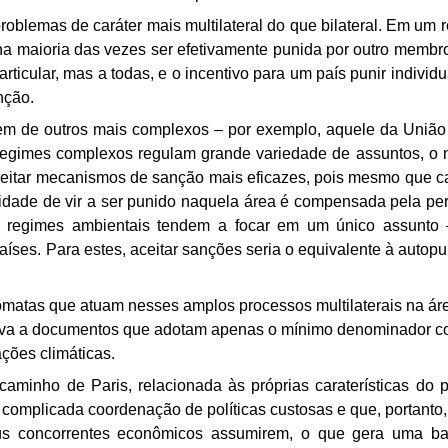
problemas de caráter mais multilateral do
que bilateral. Em um 
na maioria das
vezes ser efetivamente punida por outro membro,
rticular, mas a todas, e o incentivo para um país punir individ
nção.
em de outros mais complexos – por
exemplo, aquele da União 
regimes
complexos regulam grande variedade de assuntos, o 
ceitar mecanismos de sanção mais eficazes, pois mesmo que
ca
idade de vir a ser punido naquela área é
compensada pela pers
s regimes ambientais tendem
a focar em um único assunto – 
aíses. Para
estes, aceitar sanções seria o equivalente à autop
omatas que atuam nesses amplos processos multilaterais na
áre
leva a documentos que adotam apenas o mínimo
denominador 
ações
climáticas.
minho de Paris, relacionada às próprias
caraterísticas do
a complicada coordenação de
políticas custosas e que, portanto
s concorrentes
econômicos assumirem, o que gera uma barg