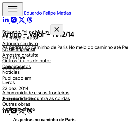
Eduardo Felipe Matias
Eduardo Felipe Matias
Artigo – Valor – 11/12/14
Conheça o Autor
Adquira seu livro
As pedras no caminho de Paris No meio do caminho até Par
Kit de imprensa
Amostra gratuita
Escrito por
Outros títulos do autor
Depoimentos
colinatech
Notícias
Publicado em
Livros
22 dez. 2014
A humanidade e suas fronteiras
A humanidade contra as cordas
Tempo de leitura
Outras obras
6 min de leitura
As pedras no caminho de Paris