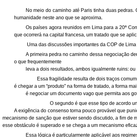
No meio do caminho até Paris
tinha duas pedras. 
humanidade
neste ano que se aproxima.
Os países agora reunidos em
Lima para a 20ª Con
que ocorrerá na capital
francesa, um tratado que se aplica
Uma das discussões importantes da COP de Lima
A primeira pedra no caminho dessa
negociação deri
o que frequentemente
leva a
dois resultados, ambos igualmente ruins: ou
Essa
fragilidade resulta de dois traços com
é chegar
a um “produto” na forma de tratado, a forma mais
é
negociar um documento vago que permita aos go
O segundo
é que esse tipo de acordo u
A exigência do consenso torna pouco provável que pun
mecanismo de sanção que estiver sendo discutido,
a fim de m
esse obstáculo é superado e
se chega a um mecanismo eficaz
Essa
lógica é particularmente aplicável aos regime