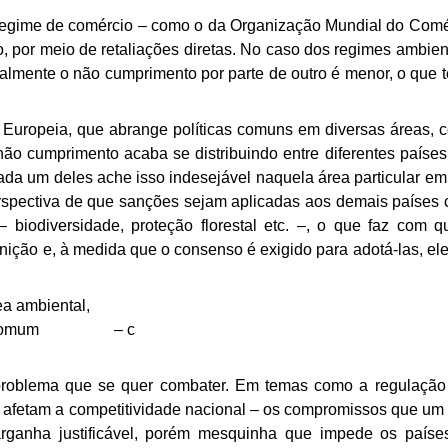
regime de comércio – como o da Organização Mundial do
Comé
 por meio de retaliações diretas.
No caso dos regimes ambient
ualmente o
não cumprimento por parte de outro é menor, o que 
Europeia, que abrange políticas comuns em diversas
áreas, 
não cumprimento acaba se
distribuindo entre diferentes paíse
da um deles ache isso indesejável naquela área particular em
pectiva de que sanções sejam aplicadas aos demais países
biodiversidade, proteção florestal etc. –, o que
faz com q
unição e, à medida que o
consenso é exigido para adotá-las, el
a ambiental,
comum
– c
 problema que se quer combater. Em temas como a regulação
, afetam a competitividade nacional – os
compromissos que um 
anha justificável, porém mesquinha que
impede os paíse