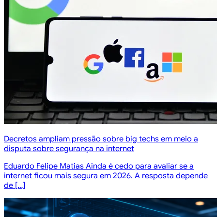
Decretos ampliam pressão sobre big techs em meio a
disputa sobre segurança na internet
Eduardo Felipe Matias Ainda é cedo para avaliar se a
internet ficou mais segura em 2026. A resposta depende
de […]