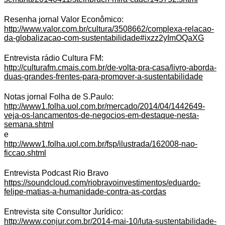
Resenha jornal Valor Econômico:
http://www.valor.com.br/cultura/3508662/complexa-relacao-
da-globalizacao-com-sustentabilidade#ixzz2yImOQaXG
Entrevista rádio Cultura FM:
http://culturafm.cmais.com.br/de-volta-pra-casa/livro-aborda-
duas-grandes-frentes-para-promover-a-sustentabilidade
Notas jornal Folha de S.Paulo:
http://www1.folha.uol.com.br/mercado/2014/04/1442649-
veja-os-lancamentos-de-negocios-em-destaque-nesta-
semana.shtml
e
http://www1.folha.uol.com.br/fsp/ilustrada/162008-nao-
ficcao.shtml
Entrevista Podcast Rio Bravo
https://soundcloud.com/riobravoinvestimentos/eduardo-
felipe-matias-a-humanidade-contra-as-cordas
Entrevista site Consultor Jurídico:
http://www.conjur.com.br/2014-mai-10/luta-sustentabilidade-