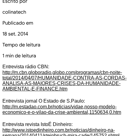
Escrito por
colinatech
Publicado em
18 set. 2014
Tempo de leitura
1 min de leitura
Entrevista rádio CBN:
http://m.cbn.globoradio.globo.com/programas/cbn-noite-
total/2014/04/07/HUMANIDADE-CONTRA-AS-CORDAS-
ANALISA-AS-MAIORES-CRISES-DA-HUMANIDADE-
AMBIENTAL-E-FINANCE.htm
Entrevista jornal O Estado de S.Paulo:
http://m.estadao.com.br/noticias/vidae,nosso-modelo-
economico-e-o-vilao-da-crise-ambiental,1150634,0.htm
Entrevista
revista IstoÉ Dinheiro:
http://www.istoedinheiro.com.br/noticias/dinheiro-na-
semana/20140411/steinbruch-mira-cade/145752.shtml