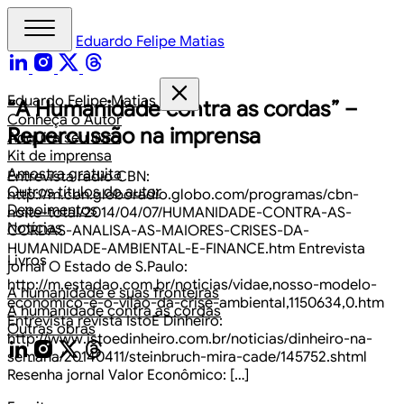
Eduardo Felipe Matias
Eduardo Felipe Matias
“A Humanidade contra as cordas” –
Conheça o Autor
Repercussão na imprensa
Adquira seu livro
Kit de imprensa
Amostra gratuita
Entrevista rádio CBN:
Outros títulos do autor
http://m.cbn.globoradio.globo.com/programas/cbn-
Depoimentos
noite-total/2014/04/07/HUMANIDADE-CONTRA-AS-
Notícias
CORDAS-ANALISA-AS-MAIORES-CRISES-DA-
HUMANIDADE-AMBIENTAL-E-FINANCE.htm Entrevista
Livros
jornal O Estado de S.Paulo:
http://m.estadao.com.br/noticias/vidae,nosso-modelo-
A humanidade e suas fronteiras
economico-e-o-vilao-da-crise-ambiental,1150634,0.htm
A humanidade contra as cordas
Entrevista revista IstoÉ Dinheiro:
Outras obras
http://www.istoedinheiro.com.br/noticias/dinheiro-na-
semana/20140411/steinbruch-mira-cade/145752.shtml
Resenha jornal Valor Econômico: […]