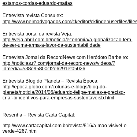
estamos-cordas-eduardo-matias
Entrevista revista Consulex:
http://www.nelmadvogados.com/ckeditor/ckfinder/userfiles/f
Entrevista portal da revista Veja:
http://veja.abril.com.br/noticia/economia/a-globalizacao-tem-
de-ser-uma-arma-a-favor-da-sustentabilidade
Entrevista Jornal da RecordNews com Heródoto Barbeiro:
http://noticias.r7.com/jornal-da-record-news/videos/?
idmedia=538e95800cf2d6291ef05026
Entrevista Blog do
Planeta – Revista Época:
http://epoca.globo.com/colunas-e-blogs/blog-do-
planeta/noticia/2014/06/eduardo-felipe-matias-e-preciso-
criar-bincentivos-para-empresas-sustentaveisb.html
Resenha – Revista Carta Capital:
http://www.cartacapital.com.br/revista/816/a-mao-visivel-e-
verde-4267.html