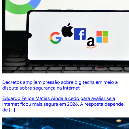
Decretos ampliam pressão sobre big techs em meio a
disputa sobre segurança na internet
Eduardo Felipe Matias Ainda é cedo para avaliar se a
internet ficou mais segura em 2026. A resposta depende
de […]