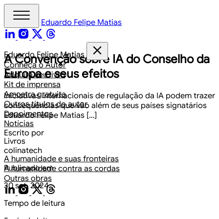
Eduardo Felipe Matias
Eduardo Felipe Matias
A Convenção sobre IA do Conselho da
Conheça o Autor
Europa e seus efeitos
Adquira seu livro
Kit de imprensa
Amostra gratuita
Iniciativas internacionais de regulação da IA podem trazer
Outros títulos do autor
consequências que vão além de seus países signatários
Depoimentos
Eduardo Felipe Matias […]
Notícias
Escrito por
Livros
colinatech
A humanidade e suas fronteiras
Publicado em
A humanidade contra as cordas
Outras obras
30 set. 2024
Tempo de leitura