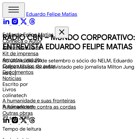
Eduardo Felipe Matias
Eduardo Felipe Matias
RÁDIO CBN – MUNDO CORPORATIVO:
Conheça o Autor
ENTREVISTA EDUARDO FELIPE MATIAS
Adquira seu livro
Kit de imprensa
Amostra gratuita
No último dia 29 de setembro o sócio do NELM, Eduardo
Outros títulos do autor
Felipe Matias, foi entrevistado pelo jornalista Milton Jung
Depoimentos
no […]
Notícias
Escrito por
Livros
colinatech
A humanidade e suas fronteiras
Publicado em
A humanidade contra as cordas
Outras obras
29 set. 2018
Tempo de leitura