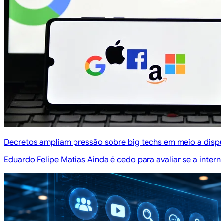
Decretos ampliam pressão sobre big techs em meio a dispu
Eduardo Felipe Matias Ainda é cedo para avaliar se a inte