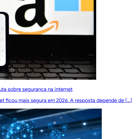
ta sobre segurança na internet
rnet ficou mais segura em 2026. A resposta depende de […]