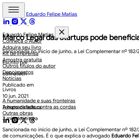
Eduardo Felipe Matias
Eduardo Felipe Matias
Marco Legal das Startups pode benefic
Conheça o Autor
Adquira seu livro
Sancionada no início de junho, a Lei Complementar nº 182
Kit de imprensa
Amostra gratuita
Escrito por
Outros títulos do autor
Depoimentos
colinatech
Notícias
Publicado em
Livros
10 jun. 2021
A humanidade e suas fronteiras
A humanidade contra as cordas
Tempo de leitura
Outras obras
3 min de leitura
Sancionada no início de junho, a
Lei Complementar nº 182/2
de comunicações.
É o que explica o advogado
Eduardo Fel