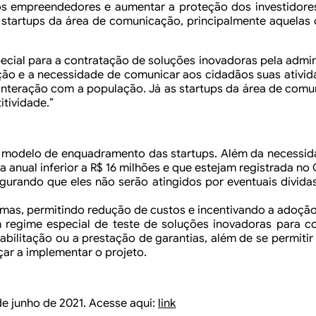
dos empreendedores e aumentar a
proteção dos investidores
startups da área de
comunicação, principalmente aquelas 
pecial para a contratação de soluções inovadoras pela
admini
ção e a necessidade de
comunicar aos cidadãos suas ativid
 interação com
a população. Já as startups da área de com
tividade.”
modelo de enquadramento das startups. Além da necessid
a anual inferior a R$ 16 milhões e que estejam registrada no
egurando que eles não
serão atingidos por eventuais dívidas
imas, permitindo redução
de custos e incentivando a adoção 
 regime especial de teste
de soluções inovadoras para co
bilitação ou a
prestação de garantias, além de se permiti
çar
a implementar o projeto.
de
junho de 2021. Acesse aqui:
link