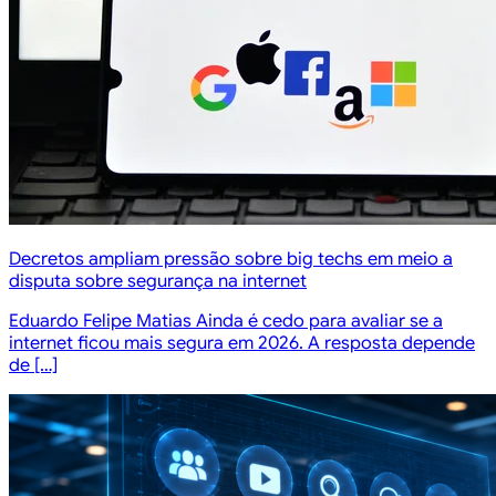
Decretos ampliam pressão sobre big techs em meio a
disputa sobre segurança na internet
Eduardo Felipe Matias Ainda é cedo para avaliar se a
internet ficou mais segura em 2026. A resposta depende
de […]