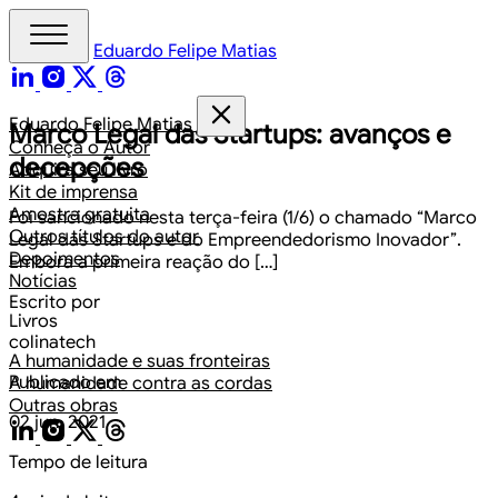
Eduardo Felipe Matias
Eduardo Felipe Matias
Marco Legal das Startups: avanços e
Conheça o Autor
decepções
Adquira seu livro
Kit de imprensa
Amostra gratuita
Foi sancionado nesta terça-feira (1/6) o chamado “Marco
Outros títulos do autor
Legal das Startups e do Empreendedorismo Inovador”.
Depoimentos
Embora a primeira reação do […]
Notícias
Escrito por
Livros
colinatech
A humanidade e suas fronteiras
Publicado em
A humanidade contra as cordas
Outras obras
02 jun. 2021
Tempo de leitura