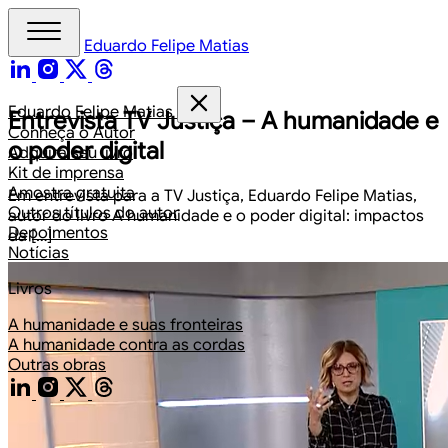
Eduardo Felipe Matias
Eduardo Felipe Matias
Entrevista TV Justiça – A humanidade e
Conheça o Autor
o poder digital
Adquira seu livro
Kit de imprensa
Amostra gratuita
Em entrevista para a TV Justiça, Eduardo Felipe Matias,
Outros títulos do autor
autor do livro A humanidade e o poder digital: impactos
Depoimentos
da […]
Notícias
Livros
A humanidade e suas fronteiras
A humanidade contra as cordas
Outras obras