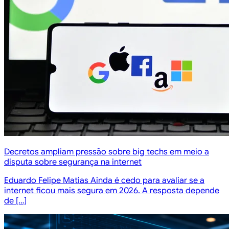
Decretos ampliam pressão sobre big techs em meio a
disputa sobre segurança na internet
Eduardo Felipe Matias Ainda é cedo para avaliar se a
internet ficou mais segura em 2026. A resposta depende
de […]