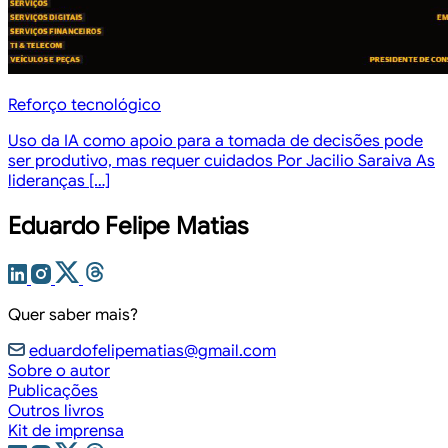
Reforço tecnológico
Uso da IA como apoio para a tomada de decisões pode
ser produtivo, mas requer cuidados Por Jacilio Saraiva As
lideranças […]
Eduardo Felipe Matias
Quer saber mais?
eduardofelipematias@gmail.com
Sobre o autor
Publicações
Outros livros
Kit de imprensa