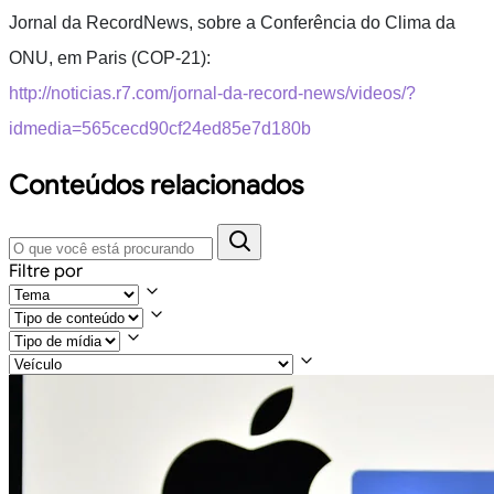
Jornal da RecordNews, sobre a Conferência do Clima da
ONU, em Paris (COP-21):
http://noticias.r7.com/jornal-da-record-news/videos/?
idmedia=565cecd90cf24ed85e7d180b
Conteúdos relacionados
Filtre por