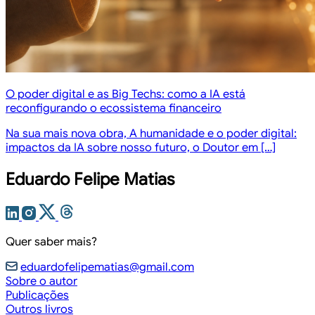
O poder digital e as Big Techs: como a IA está
reconfigurando o ecossistema financeiro
Na sua mais nova obra, A humanidade e o poder digital:
impactos da IA sobre nosso futuro, o Doutor em […]
Eduardo Felipe Matias
Quer saber mais?
eduardofelipematias@gmail.com
Sobre o autor
Publicações
Outros livros