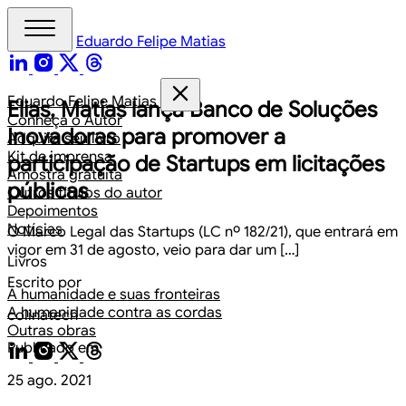
Eduardo Felipe Matias
Eduardo Felipe Matias
Elias, Matias lança Banco de Soluções
Conheça o Autor
Inovadoras para promover a
Adquira seu livro
Kit de imprensa
participação de Startups em licitações
Amostra gratuita
públicas
Outros títulos do autor
Depoimentos
Notícias
O Marco Legal das Startups (LC nº 182/21), que entrará em
vigor em 31 de agosto, veio para dar um […]
Livros
Escrito por
A humanidade e suas fronteiras
A humanidade contra as cordas
colinatech
Outras obras
Publicado em
25 ago. 2021