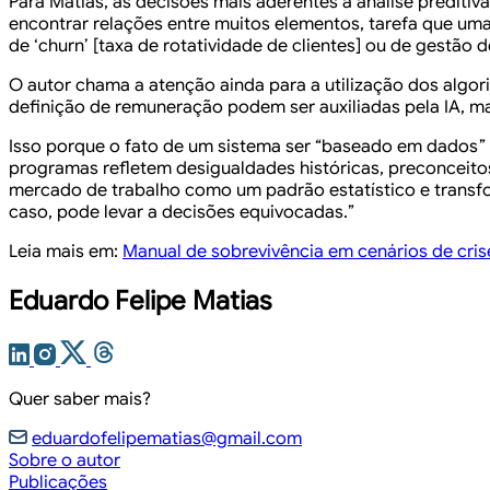
Para Matias, as decisões mais aderentes à análise predit
encontrar relações entre muitos elementos, tarefa que uma e
de ‘churn’ [taxa de rotatividade de clientes] ou de gestão 
O autor chama a atenção ainda para a utilização dos alg
definição de remuneração podem ser auxiliadas pela IA, 
Isso porque o fato de um sistema ser “baseado em dados” nã
programas refletem desigualdades históricas, preconceito
mercado de trabalho como um padrão estatístico e transf
caso, pode levar a decisões equivocadas.”
Leia mais em:
Manual de sobrevivência em cenários de cris
Eduardo Felipe Matias
Quer saber mais?
eduardofelipematias@gmail.com
Sobre o autor
Publicações