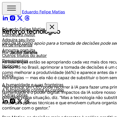
Eduardo Felipe Matias
Eduardo Felipe Matias
Reforço tecnológico
Conheça o Autor
Adquira seu livro
Uso da IA como apoio para a tomada de decisões pode ser
Kit de imprensa
Amostra gratuita
Por
Jacilio Saraiva
Outros títulos do autor
Depoimentos
As lideranças estão se apropriando cada vez mais dos recur
Notícias
sendo 115 no Brasil, aprimorar a tomada de decisões é um
como melhorar a produtividade (66%) e aparece antes da r
Livros
estratégias — mas ela não é capaz de substituir o bom se
A humanidade e suas fronteiras
“Na prática, um CEO pode recorrer à IA para fazer uma prim
A humanidade contra as cordas
humanidade e o poder digital: Impactos da IA sobre nosso f
Outras obras
possíveis numa situação, diz. “Mas a tecnologia não substit
nunca são apenas técnicas e que envolvem cultura organizac
continuar com o gestor.”