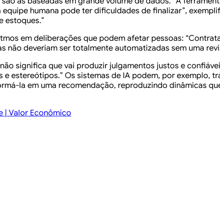
iva são as baseadas em grande volume de dados. “A ferrame
quipe humana pode ter dificuldades de finalizar”, exemplific
de estoques.”
oritmos em deliberações que podem afetar pessoas: “Contr
mas não deveriam ser totalmente automatizadas sem uma rev
o significa que vai produzir julgamentos justos e confiávei
s e estereótipos.” Os sistemas de IA podem, por exemplo, t
ormá-la em uma recomendação, reproduzindo dinâmicas que 
e | Valor Econômico