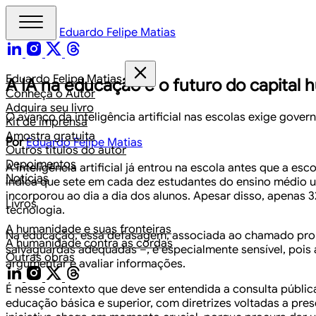
Eduardo Felipe Matias
Eduardo Felipe Matias
A IA na educação e o futuro do capital
Conheça o Autor
Adquira seu livro
O avanço da inteligência artificial nas escolas exige gov
Kit de imprensa
Amostra gratuita
Por
Eduardo Felipe Matias
Outros títulos do autor
Depoimentos
A inteligência artificial já entrou na escola antes que a e
Notícias
indica que sete em cada dez estudantes do ensino médio us
incorporou ao dia a dia dos alunos. Apesar disso, apenas 
Livros
tecnologia.
A humanidade e suas fronteiras
Na educação, essa defasagem, associada ao chamado probl
A humanidade contra as cordas
salvaguardas adequadas –, é especialmente sensível, pois 
Outras obras
argumentar e avaliar informações.
É nesse contexto que deve ser entendida a consulta públ
educação básica e superior, com diretrizes voltadas a pre