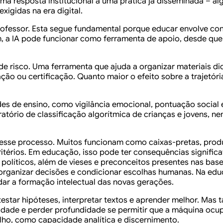
uma resposta institucional a uma prática já disseminada – 
igidas na era digital.
rofessor. Esta segue fundamental porque educar envolve con
m, a IA pode funcionar como ferramenta de apoio, desde qu
u de risco. Uma ferramenta que ajuda a organizar materiais
ção ou certificação. Quanto maior o efeito sobre a trajetóri
es de ensino, como vigilância emocional, pontuação social
ratório de classificação algorítmica de crianças e jovens,
desse processo. Muitos funcionam como caixas-pretas, prod
térios. Em educação, isso pode ter consequências significa
políticos, além de vieses e preconceitos presentes nas bas
 organizar decisões e condicionar escolhas humanas. Na e
ar a formação intelectual das novas gerações.
 testar hipóteses, interpretar textos e aprender melhor. Mas
cidade e perder profundidade se permitir que a máquina oc
lho, como capacidade analítica e discernimento.