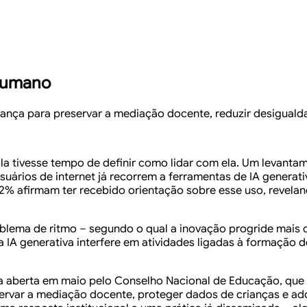
 humano
ernança para preservar a mediação docente, reduzir desigual
scola tivesse tempo de definir como lidar com ela. Um levant
uários de internet já recorrem a ferramentas de IA generati
32% afirmam ter recebido orientação sobre esse uso, revela
ema de ritmo – segundo o qual a inovação progride mais de
a IA generativa interfere em atividades ligadas à formação 
ica aberta em maio pelo Conselho Nacional de Educação, qu
servar a mediação docente, proteger dados de crianças e adol