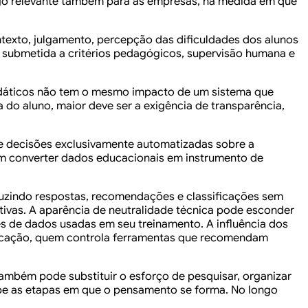
algo relevante também para as empresas, na medida em que
texto, julgamento, percepção das dificuldades dos alunos
e submetida a critérios pedagógicos, supervisão humana e
 didáticos não tem o mesmo impacto de um sistema que
a do aluno, maior deve ser a exigência de transparência,
 e decisões exclusivamente automatizadas sobre a
 nem converter dados educacionais em instrumento de
uzindo respostas, recomendações e classificações sem
tivas. A aparência de neutralidade técnica pode esconder
es de dados usadas em seu treinamento. A influência dos
ducação, quem controla ferramentas que recomendam
 também pode substituir o esforço de pesquisar, organizar
upe as etapas em que o pensamento se forma. No longo