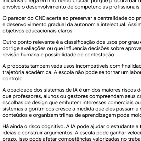
iniciativa chega em momento crucial, porque procura dar 
envolve o desenvolvimento de competências profissionais ex
O parecer do CNE acerta ao preservar a centralidade do p
e desenvolvimento gradual da autonomia intelectual. Assi
objetivos educacionais claros.
Outro ponto relevante é a classificação dos usos por gra
corrige avaliações ou que influencia decisões sobre aprova
revisão humana e possibilidade de contestação.
A proposta também veda usos incompatíveis com finalidad
trajetória acadêmica. A escola não pode se tornar um labo
controle.
A opacidade dos sistemas de IA é um dos maiores riscos 
que professores, alunos ou gestores compreendam seus cri
escolhas de design que embutem interesses comerciais ou 
sistemas algorítmicos cresce à medida que eles passam a
conteúdos e organizam trilhas de aprendizagem pode mold
Há ainda o risco cognitivo. A IA pode ajudar o estudante a
ideias e construir argumentos. A escola pode ganhar velo
prazo, isso pode afetar competências valorizadas no traba