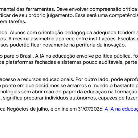
rumental das ferramentas. Deve envolver compreensão crític
icar de seu próprio julgamento. Essa será uma competência 
era tarefas.
da. Alunos com orientação pedagógica adequada tendem a u
rros. A mesma assimetria aparece entre instituições. Escola
ursos poderão ficar novamente na periferia da inovação.
o para o Brasil. A IA na educação envolve política pública,
e plataformas fechadas e sistemas pouco auditáveis, parte d
cesso a recursos educacionais. Por outro lado, pode aprof
 o ponto em que decidimos se amamos o mundo o bastante p
cnologias sem abrir mão do papel da educação na formação
significa preparar indivíduos autônomos, capazes de fazer 
ca Negócios de julho, e online em 31/07/2026:
A IA na educa